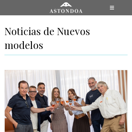
Saltar
Toggle
al
Navigatio
contenido
MENÚ
Noticias de Nuevos
modelos
GAMA