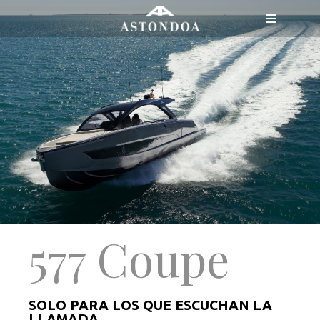
Saltar
Toggle
al
Navigatio
contenido
MENÚ
GAMA
577 Coupe
SOLO PARA LOS QUE ESCUCHAN LA
LLAMADA