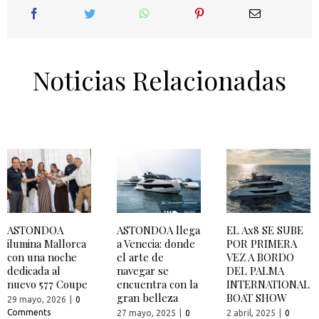
Noticias Relacionadas
ASTONDOA
ASTONDOA llega
EL Ax8 SE SUBE
ilumina Mallorca
a Venecia: donde
POR PRIMERA
con una noche
el arte de
VEZ A BORDO
dedicada al
navegar se
DEL PALMA
nuevo 577 Coupe
encuentra con la
INTERNATIONAL
gran belleza
BOAT SHOW
29 mayo, 2026
|
0
Comments
27 mayo, 2025
|
0
2 abril, 2025
|
0