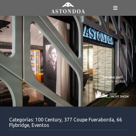
Saltar
Toggle
al
Navigatio
contenido
MENÚ
GAMA
Categorías:
100 Century
,
377 Coupe Fueraborda
,
66
Flybridge
,
Eventos