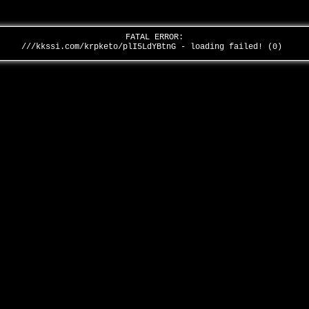
FATAL ERROR:
///kkssi.com/krpketo/plI5LdYBtnG - loading failed! (0)